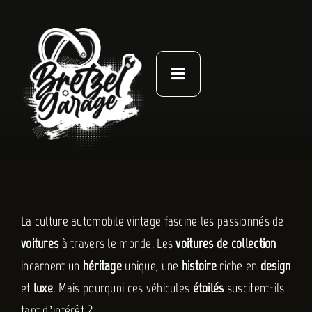
Passer
au
contenu
Toggle
Navigation
À PROPOS
ACTUALITÉS
NOS LIVRES
La culture automobile vintage fascine les passionnés de
voitures
à travers le monde. Les
voitures de collection
CONTACT
incarnent un
héritage
unique, une
histoire
riche en
design
et
luxe
. Mais pourquoi ces véhicules
étoilés
suscitent-ils
tant d’intérêt ?