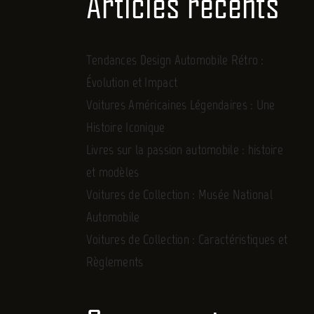
Articles récents
Tendances Design Automobile Rétro :
Évolution et Impact
Voitures Américaines Légendaires : Une
Histoire Iconique
Livres sur la passion automobile : histoire
et modèles
Voitures de Collection : Musée National
Automobile
Voitures de Collection : Caractéristiques et
Règlements