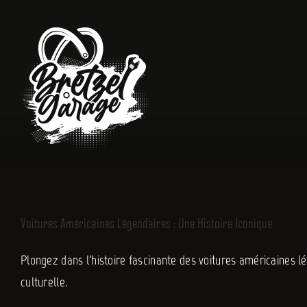
Passer
au
contenu
Voitures Américaines Légendaires : Une Histoire Iconique
Plongez dans l'histoire fascinante des voitures américaines lé
culturelle.