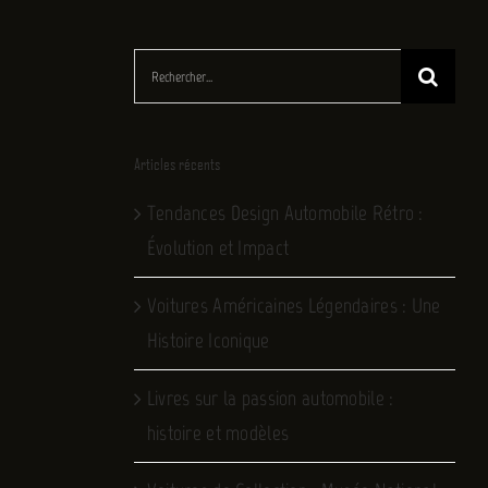
Rechercher:
Articles récents
Tendances Design Automobile Rétro :
Évolution et Impact
Voitures Américaines Légendaires : Une
Histoire Iconique
Livres sur la passion automobile :
histoire et modèles