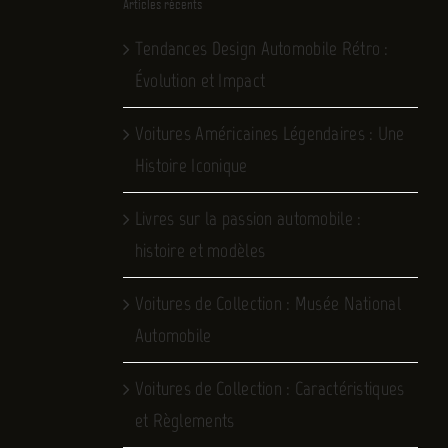
Articles récents
Tendances Design Automobile Rétro :
Évolution et Impact
Voitures Américaines Légendaires : Une
Histoire Iconique
Livres sur la passion automobile :
histoire et modèles
Voitures de Collection : Musée National
Automobile
Voitures de Collection : Caractéristiques
et Règlements