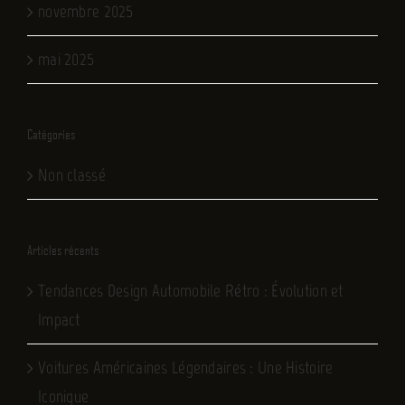
novembre 2025
mai 2025
Catégories
Non classé
Articles récents
Tendances Design Automobile Rétro : Évolution et
Impact
Voitures Américaines Légendaires : Une Histoire
Iconique