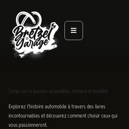
Passer
au
contenu
Toggle
Navigation
À PROPOS
ACTUALITÉS
NOS LIVRES
Livres sur la passion automobile : histoire et modèles
CONTACT
Explorez l'histoire automobile à travers des livres
incontournables et découvrez comment choisir ceux qui
vous passionneront.