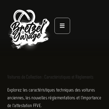
Passer
au
contenu
Toggle
Navigation
À PROPOS
ACTUALITÉS
NOS LIVRES
Voitures de Collection : Caractéristiques et Règlements
CONTACT
Explorez les caractéristiques techniques des voitures
anciennes, les nouvelles réglementations et l'importance
de l'attestation FFVE.