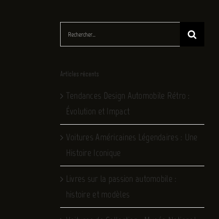
Rechercher:
Articles récents
Tendances Design Automobile Rétro :
Évolution et Impact
Voitures Américaines Légendaires : Une
Histoire Iconique
Livres sur la passion automobile :
histoire et modèles