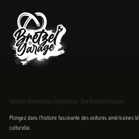
Passer
au
contenu
Voitures Américaines Légendaires : Une Histoire Iconique
Plongez dans l'histoire fascinante des voitures américaines lé
culturelle.