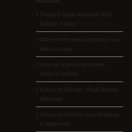
Articles récents
Tendances Design Automobile Rétro :
Évolution et Impact
Voitures Américaines Légendaires : Une
Histoire Iconique
Livres sur la passion automobile :
histoire et modèles
Voitures de Collection : Musée National
Automobile
Voitures de Collection : Caractéristiques
et Règlements