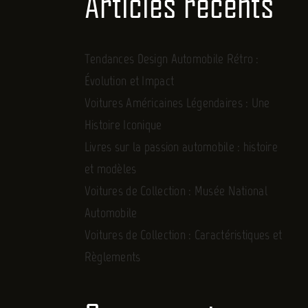
Articles récents
Tendances Design Automobile Rétro :
Évolution et Impact
Voitures Américaines Légendaires : Une
Histoire Iconique
Livres sur la passion automobile : histoire
et modèles
Voitures de Collection : Musée National
Automobile
Voitures de Collection : Caractéristiques et
Règlements