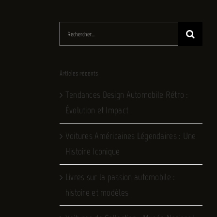
Rechercher:
Articles récents
Tendances Design Automobile Rétro :
Évolution et Impact
Voitures Américaines Légendaires : Une
Histoire Iconique
Livres sur la passion automobile :
histoire et modèles