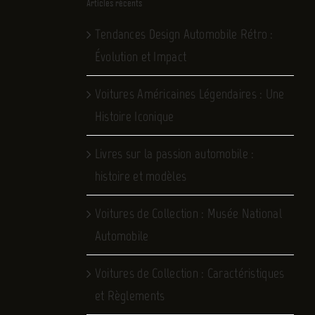
Articles récents
Tendances Design Automobile Rétro :
Évolution et Impact
Voitures Américaines Légendaires : Une
Histoire Iconique
Livres sur la passion automobile :
histoire et modèles
Voitures de Collection : Musée National
Automobile
Voitures de Collection : Caractéristiques
et Règlements