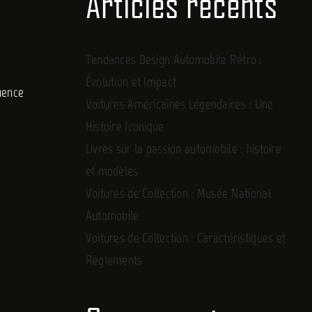
Articles récents
Tendances Design Automobile Rétro :
Évolution et Impact
luence
Voitures Américaines Légendaires : Une
Histoire Iconique
Livres sur la passion automobile : histoire
et modèles
Voitures de Collection : Musée National
Automobile
Voitures de Collection : Caractéristiques et
Règlements