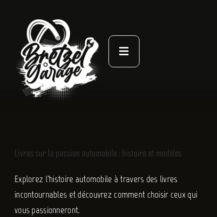
Passer
au
contenu
Toggle
Navigation
À PROPOS
ACTUALITÉS
NOS LIVRES
Livres sur la passion automobile : histoire et modèles
CONTACT
Explorez l'histoire automobile à travers des livres
incontournables et découvrez comment choisir ceux qui
vous passionneront.