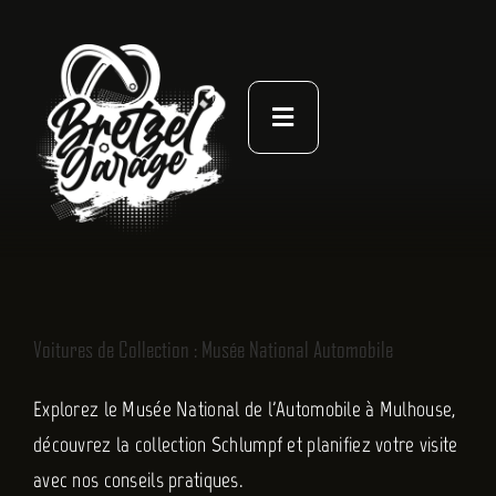
Passer
au
contenu
Toggle
Navigation
À PROPOS
ACTUALITÉS
NOS LIVRES
Voitures de Collection : Musée National Automobile
CONTACT
Explorez le Musée National de l'Automobile à Mulhouse,
découvrez la collection Schlumpf et planifiez votre visite
avec nos conseils pratiques.