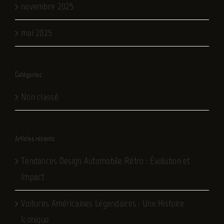
novembre 2025
mai 2025
Catégories
Non classé
Articles récents
Tendances Design Automobile Rétro : Évolution et
Impact
Voitures Américaines Légendaires : Une Histoire
Iconique