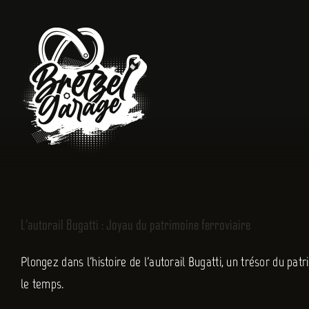
Passer
au
contenu
L’autorail Bugatti : Joyau du patrimoine ferroviaire
Plongez dans l'histoire de l'autorail Bugatti, un trésor du pat
le temps.