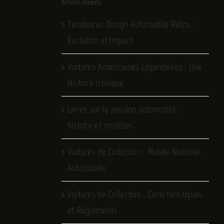
Articles récents
Tendances Design Automobile Rétro :
Évolution et Impact
Voitures Américaines Légendaires : Une
Histoire Iconique
Livres sur la passion automobile :
histoire et modèles
Voitures de Collection : Musée National
Automobile
Voitures de Collection : Caractéristiques
et Règlements