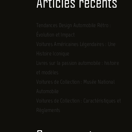
Articles récents
Tendances Design Automobile Rétro :
Évolution et Impact
Voitures Américaines Légendaires : Une
Histoire Iconique
Livres sur la passion automobile : histoire
et modèles
Voitures de Collection : Musée National
Automobile
Voitures de Collection : Caractéristiques et
Règlements