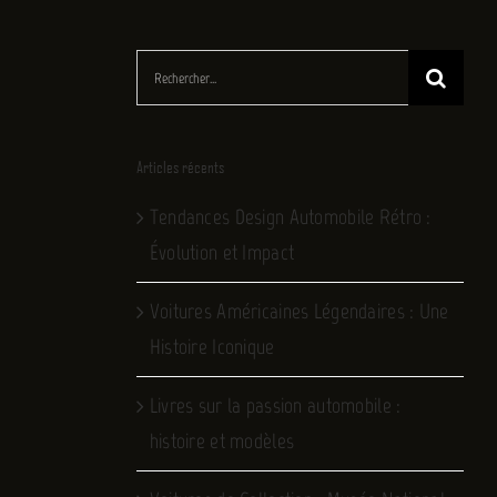
Rechercher:
Articles récents
Tendances Design Automobile Rétro :
Évolution et Impact
Voitures Américaines Légendaires : Une
Histoire Iconique
Livres sur la passion automobile :
histoire et modèles