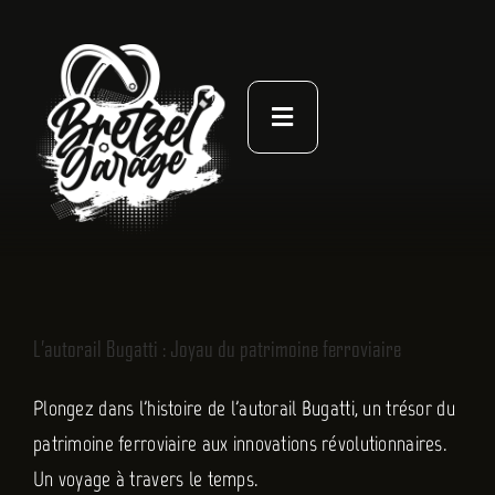
Passer
au
contenu
Toggle
Navigation
À PROPOS
ACTUALITÉS
NOS LIVRES
L’autorail Bugatti : Joyau du patrimoine ferroviaire
CONTACT
Plongez dans l'histoire de l'autorail Bugatti, un trésor du
patrimoine ferroviaire aux innovations révolutionnaires.
Un voyage à travers le temps.