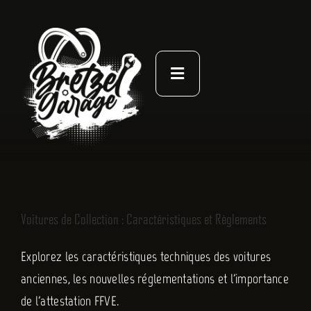
Passer
au
contenu
Toggle
Navigation
À PROPOS
ACTUALITÉS
NOS LIVRES
Voitures de Collection : Caractéristiques et Règlements
CONTACT
Explorez les caractéristiques techniques des voitures
anciennes, les nouvelles réglementations et l'importance
de l'attestation FFVE.