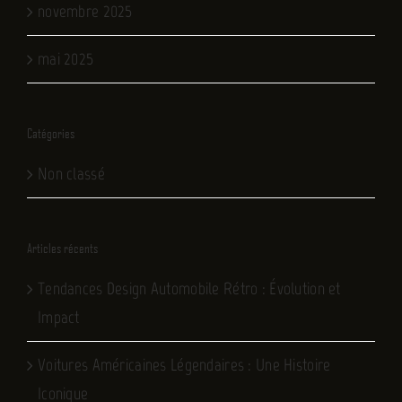
novembre 2025
mai 2025
Catégories
Non classé
Articles récents
Tendances Design Automobile Rétro : Évolution et
Impact
Voitures Américaines Légendaires : Une Histoire
Iconique