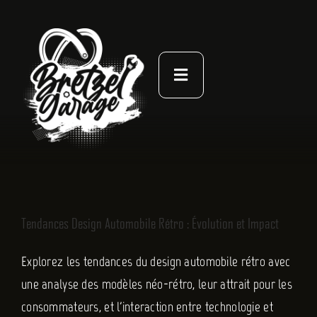
Passer
au
contenu
Toggle
Navigation
À PROPOS
ACTUALITÉS
NOS LIVRES
Tendances Design Automobile Rétro : Évolution et Impact
CONTACT
Explorez les tendances du design automobile rétro avec
une analyse des modèles néo-rétro, leur attrait pour les
consommateurs, et l'interaction entre technologie et